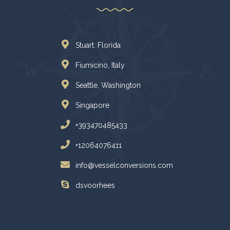
Stuart. Florida
Fiumicino, Italy
Seattle, Washington
Singapore
+393470485433
+12064076411
info@vesselconversions.com
dsvoorhees