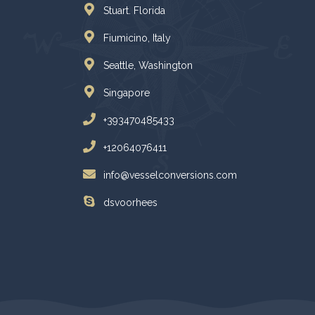
Stuart. Florida
Fiumicino, Italy
Seattle, Washington
Singapore
+393470485433
+12064076411
info@vesselconversions.com
dsvoorhees