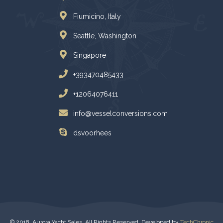
Fiumicino, Italy
Seattle, Washington
Singapore
+393470485433
+12064076411
info@vesselconversions.com
dsvoorhees
© 2018, Aurora Yacht Sales. All Rights Reserved. Developed by
TechChronic